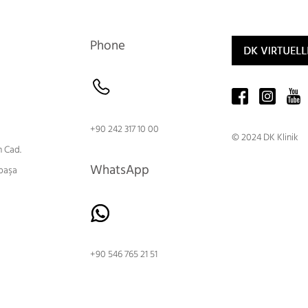
Phone
+90 242 317 10 00
© 2024 DK Klinik
 Cad.
WhatsApp
paşa
+90 546 765 21 51