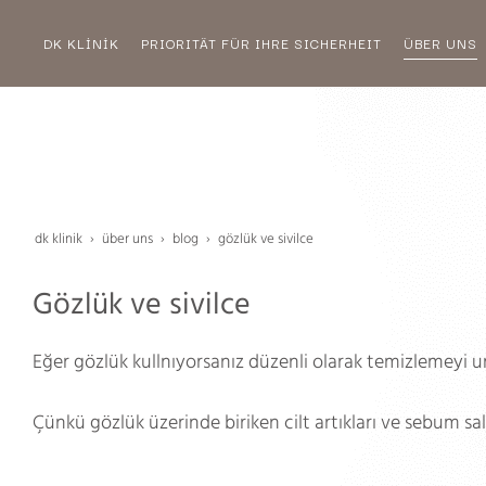
DK KLİNİK
PRIORITÄT FÜR IHRE SICHERHEIT
ÜBER UNS
dk klinik
über uns
blog
gözlük ve sivilce
Gözlük ve sivilce
Eğer gözlük kullnıyorsanız düzenli olarak temizlemeyi 
Çünkü gözlük üzerinde biriken cilt artıkları ve sebum salgı