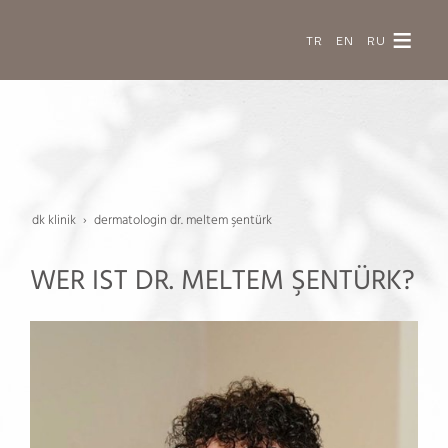
TR
EN
RU
dk klinik
dermatologin dr. meltem şentürk
WER IST DR. MELTEM ŞENTÜRK?