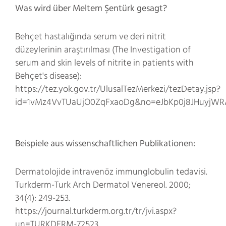
Was wird über Meltem Şentürk gesagt?
Behçet hastalığında serum ve deri nitrit
düzeylerinin araştırılması (The Investigation of
serum and skin levels of nitrite in patients with
Behçet's disease):
https://tez.yok.gov.tr/UlusalTezMerkezi/tezDetay.jsp?
id=1vMz4VvTUaUjO0ZqFxaoDg&no=eJbKp0j8JHuyjW
Beispiele aus wissenschaftlichen Publikationen:
Dermatolojide intravenöz immunglobulin tedavisi.
Turkderm-Turk Arch Dermatol Venereol. 2000;
34(4): 249-253.
https://journal.turkderm.org.tr/tr/jvi.aspx?
un=TURKDERM-72523