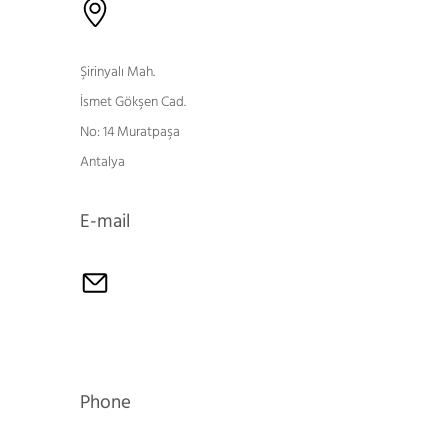
Şirinyalı Mah.
İsmet Gökşen Cad.
No: 14 Muratpaşa
Antalya
E-mail
Phone