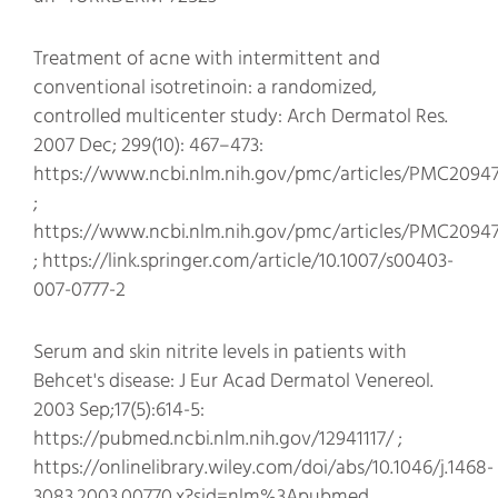
Treatment of acne with intermittent and
conventional isotretinoin: a randomized,
controlled multicenter study: Arch Dermatol Res.
2007 Dec; 299(10): 467–473:
https://www.ncbi.nlm.nih.gov/pmc/articles/PMC2094
;
https://www.ncbi.nlm.nih.gov/pmc/articles/PMC20947
;
https://link.springer.com/article/10.1007/s00403-
007-0777-2
Serum and skin nitrite levels in patients with
Behcet's disease: J Eur Acad Dermatol Venereol.
2003 Sep;17(5):614-5:
https://pubmed.ncbi.nlm.nih.gov/12941117/
;
https://onlinelibrary.wiley.com/doi/abs/10.1046/j.1468-
3083.2003.00770.x?sid=nlm%3Apubmed