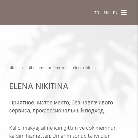
TR
EN
RU
dk klinik
über uns
referenzen
elena nikitina
ELENA NIKITINA
Приятное чистое место, без навязчивого
сервиса, профессиональный подход.
Kalici makyaj silme icin gittim ve cok memnun
kaldim hizmetten. Umarim sonuc ta iyi olur.