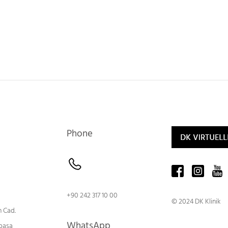
Phone
+90 242 317 10 00
© 2024 DK Klinik
 Cad.
WhatsApp
paşa