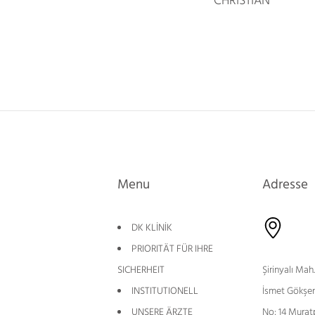
CHRISTIAN
Menu
Adresse
DK KLİNİK
PRIORITÄT FÜR IHRE
SICHERHEIT
Şirinyalı Mah.
INSTITUTIONELL
İsmet Gökşen
UNSERE ÄRZTE
No: 14 Murat