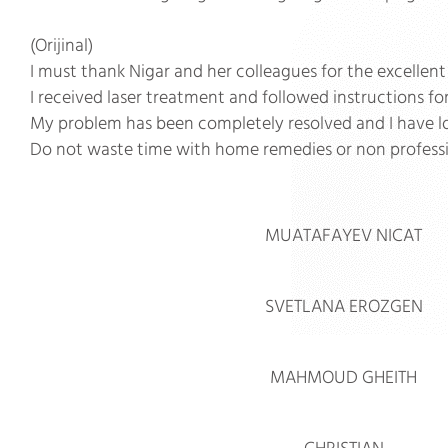
(Orijinal)
I must thank Nigar and her colleagues for the excellen
I received laser treatment and followed instructions for
My problem has been completely resolved and I have lo
Do not waste time with home remedies or non professiona
MUATAFAYEV NICAT
SVETLANA EROZGEN
MAHMOUD GHEITH