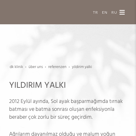
TR
EN
RU
dk klinik
über uns
referenzen
yildirim yalki
YILDIRIM YALKI
2012 Eylül ayında, Sol ayak başparmağımda tırnak
batması ve batma sonrası oluşan enfeksiyonla
beraber çok zorlu bir süreç geçirdim.
Ağrılarım dayanılmaz olduğu ve malum yoğun