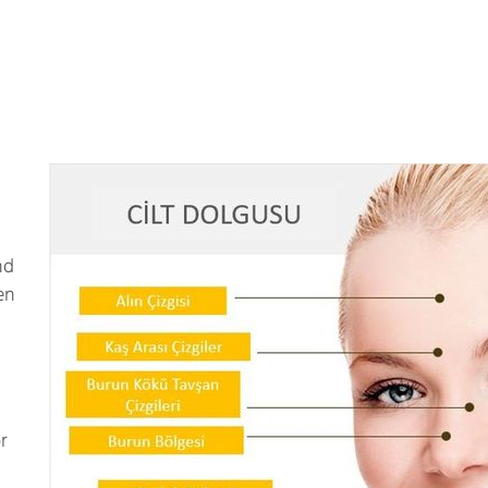
nd
en
r