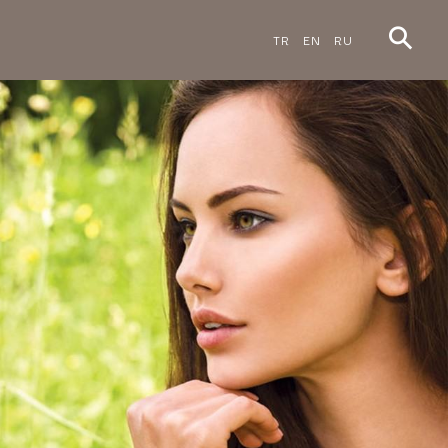
TR
EN
RU