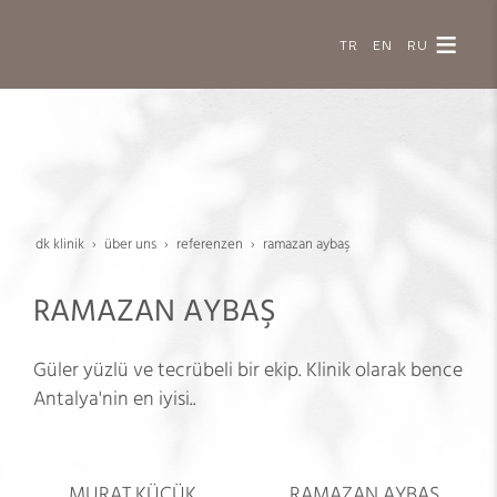
TR
EN
RU
dk klinik
über uns
referenzen
ramazan aybaş
RAMAZAN AYBAŞ
Güler yüzlü ve tecrübeli bir ekip. Klinik olarak bence
Antalya'nin en iyisi..
MURAT KÜÇÜK
RAMAZAN AYBAŞ